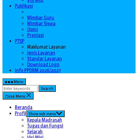
Visi Misi
Publikasi
Berita
Mimbar Guru
Mimbar Siswa
Opini
Prestasi
PTSP
Maklumat Layanan
Jenis Layanan
Standar Layanan
Download Logo
Info PPDBM 2026/2027
Menu
Search
Close Menu
Beranda
Profil
Show sub menu
Kepala Madrasah
Tugas dan Fungsi
Sejarah
Visi Misi