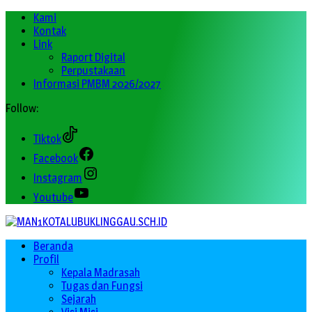
Kami
Kontak
Link
Raport Digital
Perpustakaan
Informasi PMBM 2026/2027
Follow:
Tiktok
Facebook
Instagram
Youtube
Beranda
Profil
Kepala Madrasah
Tugas dan Fungsi
Sejarah