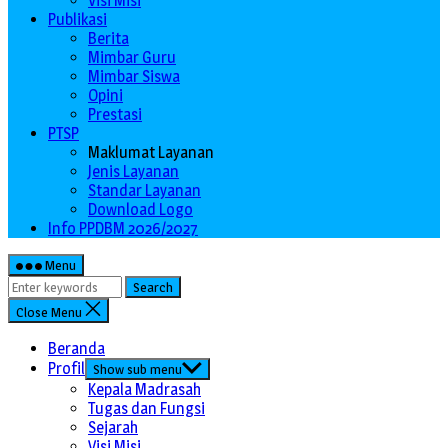
Visi Misi
Publikasi
Berita
Mimbar Guru
Mimbar Siswa
Opini
Prestasi
PTSP
Maklumat Layanan
Jenis Layanan
Standar Layanan
Download Logo
Info PPDBM 2026/2027
Menu
Search
Close Menu
Beranda
Profil
Show sub menu
Kepala Madrasah
Tugas dan Fungsi
Sejarah
Visi Misi