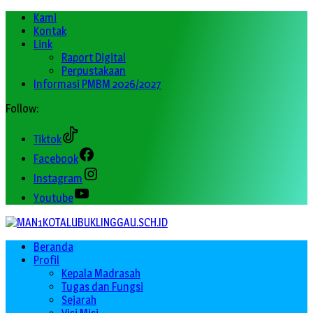
Kami
Kontak
Link
Raport Digital
Perpustakaan
Informasi PMBM 2026/2027
Follow:
Tiktok
Facebook
Instagram
Youtube
Beranda
Profil
Kepala Madrasah
Tugas dan Fungsi
Sejarah