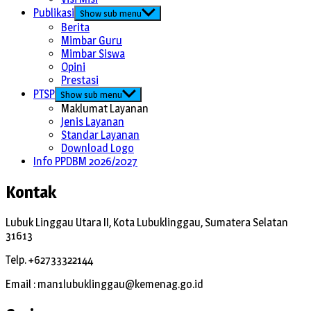
Publikasi
Show sub menu
Berita
Mimbar Guru
Mimbar Siswa
Opini
Prestasi
PTSP
Show sub menu
Maklumat Layanan
Jenis Layanan
Standar Layanan
Download Logo
Info PPDBM 2026/2027
Kontak
Lubuk Linggau Utara II, Kota Lubuklinggau, Sumatera Selatan
31613
Telp. +62733322144
Email : man1lubuklinggau@kemenag.go.id