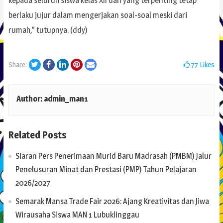
kepada seluruh siswa kelas XII dan yang terpenting tetap
berlaku jujur dalam mengerjakan soal-soal meski dari
rumah,” tutupnya. (ddy)
Twitter
Facebook
LinkedIn
Pinterest
Email
Share:
77
Likes
Author:
admin_man1
Related Posts
Siaran Pers Penerimaan Murid Baru Madrasah (PMBM) Jalur
Penelusuran Minat dan Prestasi (PMP) Tahun Pelajaran
2026/2027
Semarak Mansa Trade Fair 2026: Ajang Kreativitas dan Jiwa
Wirausaha Siswa MAN 1 Lubuklinggau