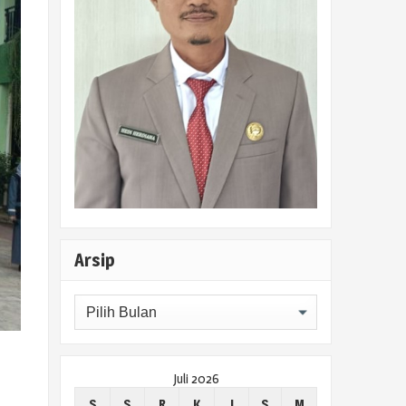
Arsip
Arsip
Juli 2026
S
S
R
K
J
S
M