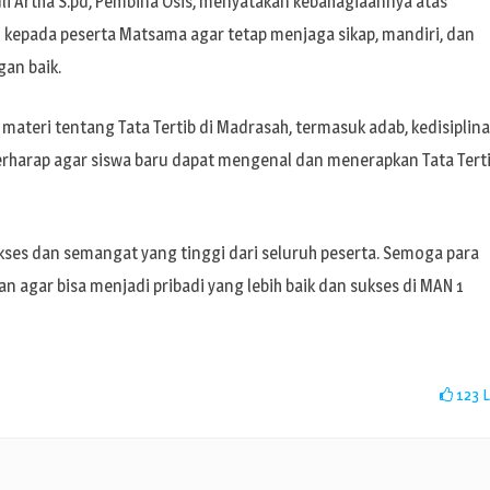
i Artha S.pd, Pembina Osis, menyatakan kebahagiaannya atas
kepada peserta Matsama agar tetap menjaga sikap, mandiri, dan
gan baik.
materi tentang Tata Tertib di Madrasah, termasuk adab, kedisiplina
erharap agar siswa baru dapat mengenal dan menerapkan Tata Tert
ses dan semangat yang tinggi dari seluruh peserta. Semoga para
n agar bisa menjadi pribadi yang lebih baik dan sukses di MAN 1
123
L