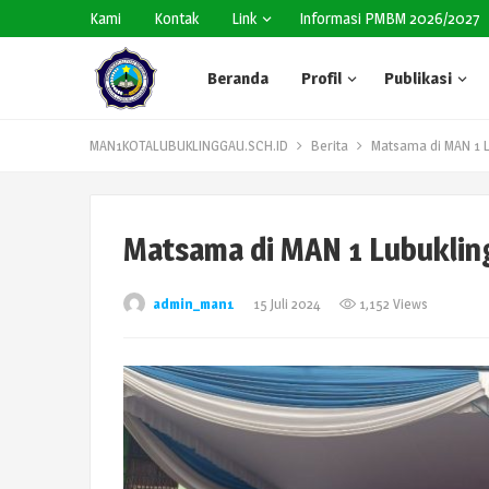
Kami
Kontak
Link
Informasi PMBM 2026/2027
Beranda
Profil
Publikasi
MAN1KOTALUBUKLINGGAU.SCH.ID
Berita
Matsama di MAN 1 
Matsama di MAN 1 Lubuklin
admin_man1
15 Juli 2024
1,152 Views