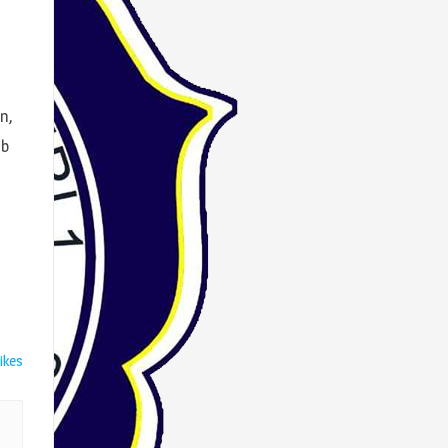
n,
ib
ikes