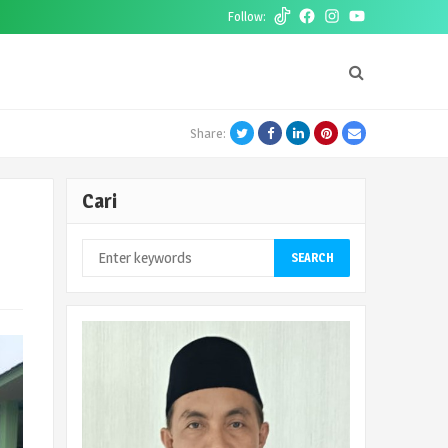
Follow:
Tiktok
Facebook
Instagram
Youtube
Twitter
Facebook
LinkedIn
Pinterest
Email
Share:
Cari
SEARCH