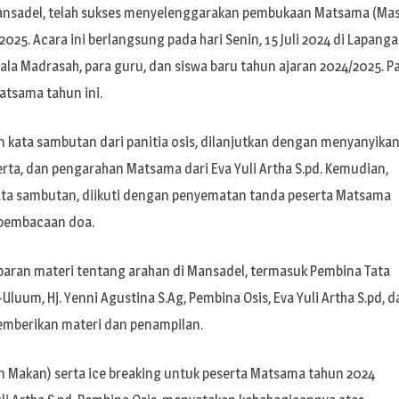
Mansadel, telah sukses menyelenggarakan pembukaan Matsama (Ma
025. Acara ini berlangsung pada hari Senin, 15 Juli 2024 di Lapang
pala Madrasah, para guru, dan siswa baru tahun ajaran 2024/2025. P
atsama tahun ini.
kata sambutan dari panitia osis, dilanjutkan dengan menyanyika
rta, dan pengarahan Matsama dari Eva Yuli Artha S.pd. Kemudian,
kata sambutan, diikuti dengan penyematan tanda peserta Matsama
 pembacaan doa.
ran materi tentang arahan di Mansadel, termasuk Pembina Tata
luum, Hj. Yenni Agustina S.Ag, Pembina Osis, Eva Yuli Artha S.pd, d
emberikan materi dan penampilan.
 dan Makan) serta ice breaking untuk peserta Matsama tahun 2024