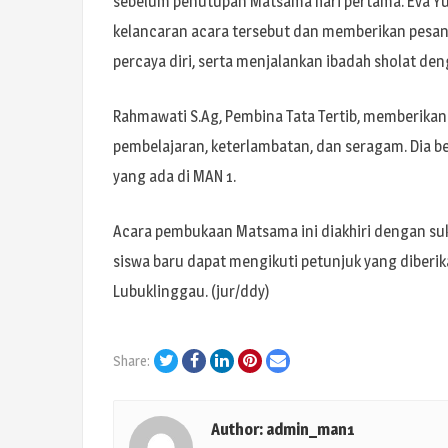
sebelum penutupan Matsama hari pertama. Eva Yul
kelancaran acara tersebut dan memberikan pesan 
percaya diri, serta menjalankan ibadah sholat den
Rahmawati S.Ag, Pembina Tata Tertib, memberikan 
pembelajaran, keterlambatan, dan seragam. Dia b
yang ada di MAN 1.
Acara pembukaan Matsama ini diakhiri dengan suk
siswa baru dapat mengikuti petunjuk yang diberika
Lubuklinggau. (jur/ddy)
Twitter
Facebook
LinkedIn
Pinterest
Email
Share:
Author:
admin_man1