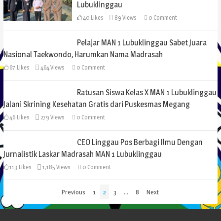
Lubuklinggau
40
Likes
89 Views
0
Comment
Pelajar MAN 1 Lubuklinggau Sabet Juara
Nasional Taekwondo, Harumkan Nama Madrasah
67
Likes
464 Views
0
Comment
Ratusan Siswa Kelas X MAN 1 Lubuklinggau
Jalani Skrining Kesehatan Gratis dari Puskesmas Megang
46
Likes
279 Views
0
Comment
CEO Linggau Pos Berbagi Ilmu Dengan
Jurnalistik Laskar Madrasah MAN 1 Lubuklinggau
113
Likes
1,185 Views
0
Comment
Paginasi
Previous
1
2
3
…
8
Next
pos