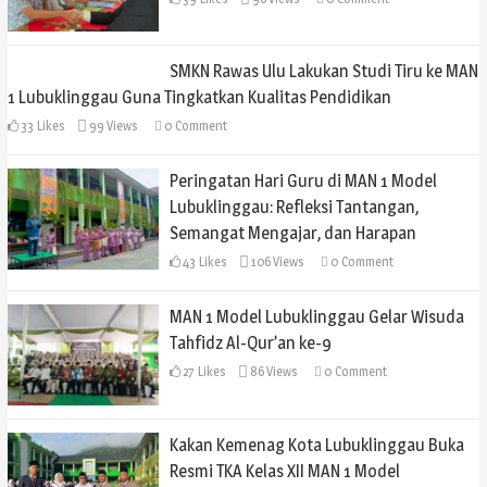
SMKN Rawas Ulu Lakukan Studi Tiru ke MAN
1 Lubuklinggau Guna Tingkatkan Kualitas Pendidikan
33
Likes
99 Views
0
Comment
Peringatan Hari Guru di MAN 1 Model
Lubuklinggau: Refleksi Tantangan,
Semangat Mengajar, dan Harapan
43
Likes
106 Views
0
Comment
MAN 1 Model Lubuklinggau Gelar Wisuda
Tahfidz Al-Qur’an ke-9
27
Likes
86 Views
0
Comment
Kakan Kemenag Kota Lubuklinggau Buka
Resmi TKA Kelas XII MAN 1 Model