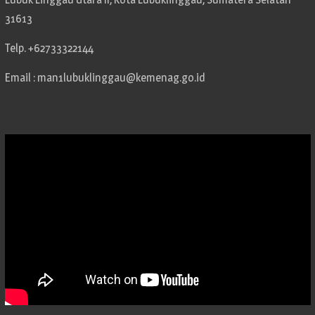
31613
Telp. +62733322144
Email : man1lubuklinggau@kemenag.go.id