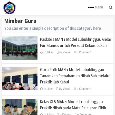
Menu
Mimbar Guru
You can enter a simple description of this category here
Paskibra MAN 1 Model Lubuklinggau Gelar
Fun Games untuk Perkuat Kekompakan
36
Likes
64 Views
0
Comment
Guru Fikih MAN 1 Model Lubuklinggau
Tanamkan Pemahaman Nikah Sah melalui
Praktik Ijab Kabul
32
Likes
87 Views
0
Comment
Kelas XI.8 MAN 1 Model Lubuklinggau
Praktik Nikah pada Mata Pelajaran Fikih
39
Likes
96 Views
0
Comment