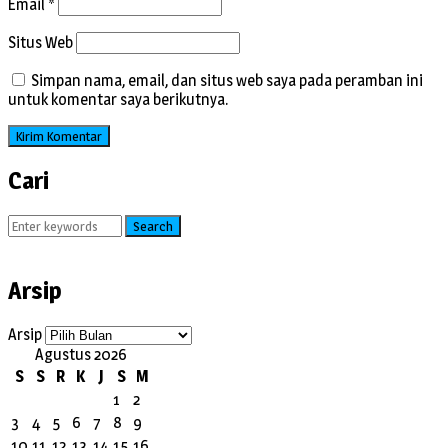
Email
*
Situs Web
Simpan nama, email, dan situs web saya pada peramban ini
untuk komentar saya berikutnya.
Cari
Search
Arsip
Arsip
Agustus 2026
S
S
R
K
J
S
M
1
2
3
4
5
6
7
8
9
10
11
12
13
14
15
16