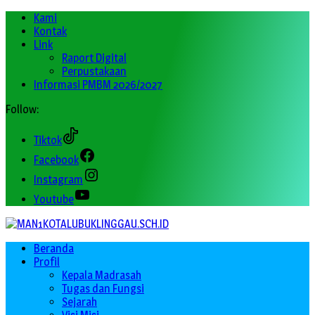
Kami
Kontak
Link
Raport Digital
Perpustakaan
Informasi PMBM 2026/2027
Follow:
Tiktok
Facebook
Instagram
Youtube
Beranda
Profil
Kepala Madrasah
Tugas dan Fungsi
Sejarah