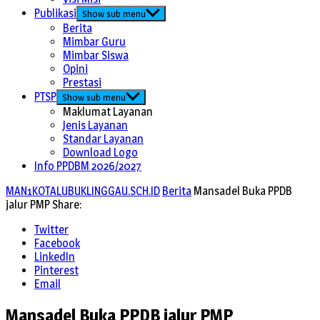
Publikasi
Show sub menu
Berita
Mimbar Guru
Mimbar Siswa
Opini
Prestasi
PTSP
Show sub menu
Maklumat Layanan
Jenis Layanan
Standar Layanan
Download Logo
Info PPDBM 2026/2027
MAN1KOTALUBUKLINGGAU.SCH.ID
Berita
Mansadel Buka PPDB
jalur PMP
Share:
Twitter
Facebook
LinkedIn
Pinterest
Email
Mansadel Buka PPDB jalur PMP