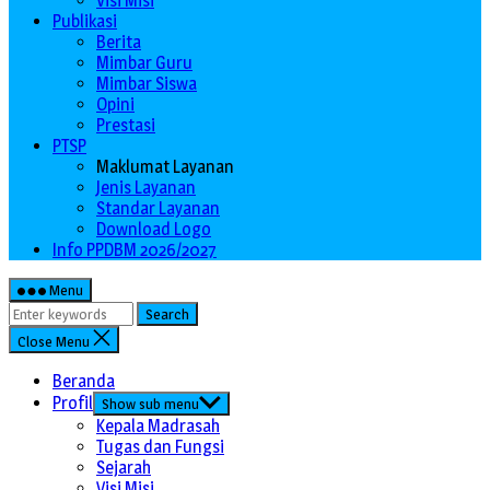
Visi Misi
Publikasi
Berita
Mimbar Guru
Mimbar Siswa
Opini
Prestasi
PTSP
Maklumat Layanan
Jenis Layanan
Standar Layanan
Download Logo
Info PPDBM 2026/2027
Menu
Search
Close Menu
Beranda
Profil
Show sub menu
Kepala Madrasah
Tugas dan Fungsi
Sejarah
Visi Misi