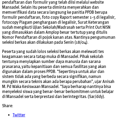
pendaftaran dan formulir yang telah diisi melalui website
Mansadel. Selain itu peserta diminta menyerahkan dan
memverifikasi data secara langsung ke panitia PPDB berupa
formulir pendaftaran, foto copy Raport semester 1-5 di legalisir,
fotocopy Piagam penghargaan di legalisir, Surat Keterangan
sudah mengikuti Ujian Sekolah/Madrasah serta Print Out NISN
yang dimasukkan dalam Amplop besar tertutup yang ditulis
Nomor Pendaftaran di pojok kanan atas. Nantinya pengumuman
seleksi berkas akan dilakukan pada Senin (18/04).
Peserta yang sudah lolos seleksi berkas akan melewati tes
keagamaan secara tatap muka di Mansadel. Pihak sekolah
tentunya menyiapkan sumber daya manusia dan sarana
prasarana, yaitu kepanitiaan dan semua fasilitas yang akan
digunakan dalam proses PPDB. “Sepertinya untuk alur dan
sistem tidak ada yang berbeda secara signifikan, namun
mungkin secara teknis akan ada berapa perubahan”, ujar Anisah
M. Pd Waka Kesiswaan Mansadel. “Saya berharap nantinya bisa
menyeleksi siswa yang benar-benar berkomitmen untuk belajar
di Mansadel serta berprestasi dan berintegritas. (Sar/ddy).
Share:
Twitter