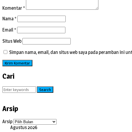
Komentar
*
Nama
*
Email
*
Situs Web
Simpan nama, email, dan situs web saya pada peramban ini un
Cari
Search
Arsip
Arsip
Agustus 2026