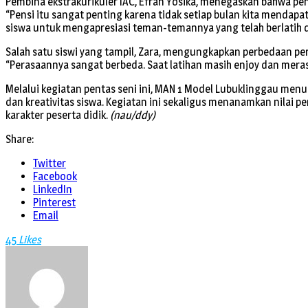
Pembina ekstrakurikuler IAC, Efran Yosika, menegaskan bahwa pen
“Pensi itu sangat penting karena tidak setiap bulan kita mendapat
siswa untuk mengapresiasi teman-temannya yang telah berlatih d
Salah satu siswi yang tampil, Zara, mengungkapkan perbedaan per
“Perasaannya sangat berbeda. Saat latihan masih enjoy dan merasa
Melalui kegiatan pentas seni ini, MAN 1 Model Lubuklinggau m
dan kreativitas siswa. Kegiatan ini sekaligus menanamkan nilai 
karakter peserta didik.
(nau/ddy)
Share:
Twitter
Facebook
LinkedIn
Pinterest
Email
45
Likes