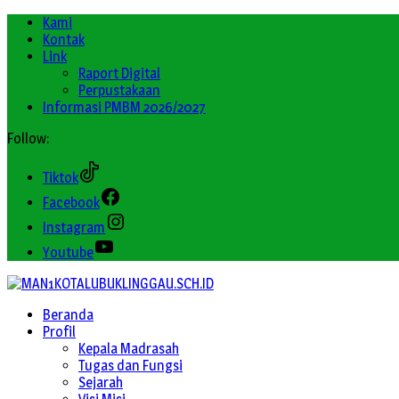
Kami
Kontak
Link
Raport Digital
Perpustakaan
Informasi PMBM 2026/2027
Follow:
Tiktok
Facebook
Instagram
Youtube
Beranda
Profil
Kepala Madrasah
Tugas dan Fungsi
Sejarah