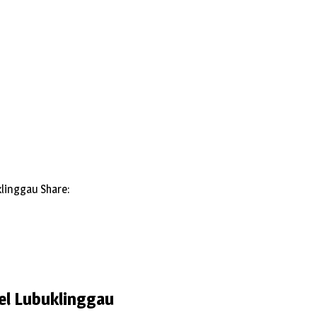
klinggau
Share:
el Lubuklinggau