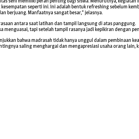
tas seni memiliki peran penting bagi siswa. Menurutnya, kegiatan 
 kesempatan seperti ini. Ini adalah bentuk refreshing sebelum kemb
an berjuang. Manfaatnya sangat besar,” jelasnya.
asaan antara saat latihan dan tampil langsung di atas panggung.
 menguasai, tapi setelah tampil rasanya jadi kepikiran dengan pen
enunjukkan bahwa madrasah tidak hanya unggul dalam pembinaan k
pentingnya saling menghargai dan mengapresiasi usaha orang lain,