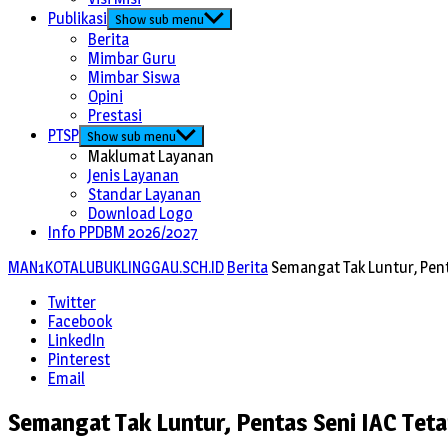
Publikasi
Show sub menu
Berita
Mimbar Guru
Mimbar Siswa
Opini
Prestasi
PTSP
Show sub menu
Maklumat Layanan
Jenis Layanan
Standar Layanan
Download Logo
Info PPDBM 2026/2027
MAN1KOTALUBUKLINGGAU.SCH.ID
Berita
Semangat Tak Luntur, Pent
Twitter
Facebook
LinkedIn
Pinterest
Email
Semangat Tak Luntur, Pentas Seni IAC Tet