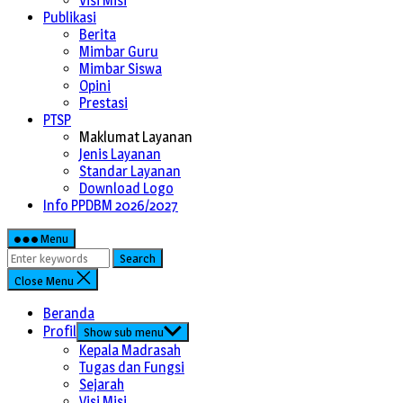
Visi Misi
Publikasi
Berita
Mimbar Guru
Mimbar Siswa
Opini
Prestasi
PTSP
Maklumat Layanan
Jenis Layanan
Standar Layanan
Download Logo
Info PPDBM 2026/2027
Menu
Search
Close Menu
Beranda
Profil
Show sub menu
Kepala Madrasah
Tugas dan Fungsi
Sejarah
Visi Misi