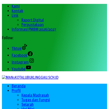
Kami
Kontak
Link
Raport Digital
Perpustakaan
Informasi PMBM 2026/2027
Follow:
Tiktok
Facebook
Instagram
Youtube
Beranda
Profil
Kepala Madrasah
Tugas dan Fungsi
Sejarah