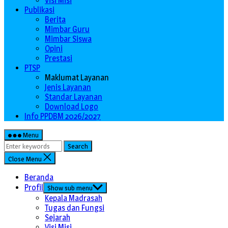
Visi Misi
Publikasi
Berita
Mimbar Guru
Mimbar Siswa
Opini
Prestasi
PTSP
Maklumat Layanan
Jenis Layanan
Standar Layanan
Download Logo
Info PPDBM 2026/2027
Menu
Search
Close Menu
Beranda
Profil
Show sub menu
Kepala Madrasah
Tugas dan Fungsi
Sejarah
Visi Misi