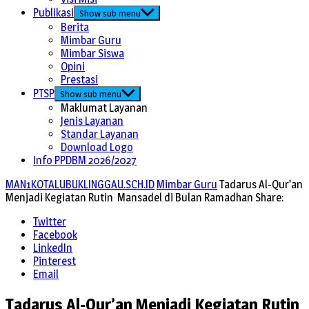
Publikasi
Show sub menu
Berita
Mimbar Guru
Mimbar Siswa
Opini
Prestasi
PTSP
Show sub menu
Maklumat Layanan
Jenis Layanan
Standar Layanan
Download Logo
Info PPDBM 2026/2027
MAN1KOTALUBUKLINGGAU.SCH.ID
Mimbar Guru
Tadarus Al-Qur’an
Menjadi Kegiatan Rutin Mansadel di Bulan Ramadhan
Share:
Twitter
Facebook
LinkedIn
Pinterest
Email
Tadarus Al-Qur’an Menjadi Kegiatan Rutin