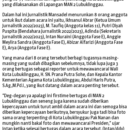
yang dilaksanakan di Lapangan MAN 2 Lubuklinggau.
Dalam hal ini Jurnalistik Mansadel menurunkan 8 orang anggota
untuk ikut dalam acara ini yaitu, Ikhsanul Abrar (Ketua Umum
Jurnalistik 2022/2023), M. Taufiq (Anggota kelas 11), Putri Diyah
Puspita (Bendahara Jurnalistik 2022/2023), Adinda (Sekretaris
Jurnalistik 2022/2023), Intan Nuraini (Anggota Fase E), Anggie
Meylira Sandra (Anggota Fase E), Abizar Alfarizi (Anggota Fase
E), Arya (Anggota Fase E).
Yang mana dari 8 orang tersebut berbagi tugasnya masing-
masing yang sudah dibagikan sebelumnya, tidak lupa juga 3
orang bertugas sebagai reporter untuk mewawancarai Wali
Kota Lubuklinggau, H. SN. Prana Putra Sohe, dan Kepala Kantor
Kementerian Agama Kota Lubuklinggau, Abdul Haris Putra,
S.Ag.,M.Pd.I., yang ikut datang dalam acara penting tersebut.
“Deg-degan ya apalagi ini firstime bertugas di MAN 2
Lubuklinggau dan seneng juga karena sudah diberikan
kepercayaan untuk turut ambil dalam acara ini dan semoga bisa
diberikan kepercayaan berikutnya, bersyukur juga tadi bisa foto
sama orang terpenting di Kota Lubuklinggau Pak Nanan dan
mungkin nanti bakal foto dan mewawancarai Presiden,” ujar
Intan ketika selesai bertugas dalam acara tersebut. (Intan/ddy)