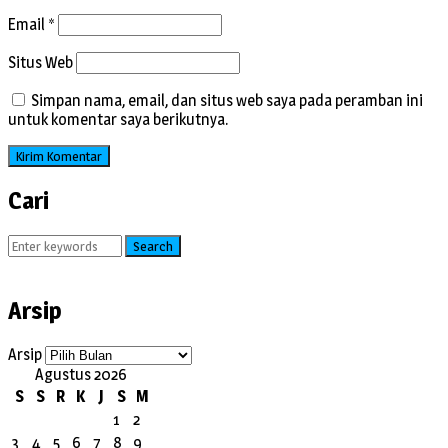
Email
*
Situs Web
Simpan nama, email, dan situs web saya pada peramban ini
untuk komentar saya berikutnya.
Cari
Search
Arsip
Arsip
Agustus 2026
S
S
R
K
J
S
M
1
2
3
4
5
6
7
8
9