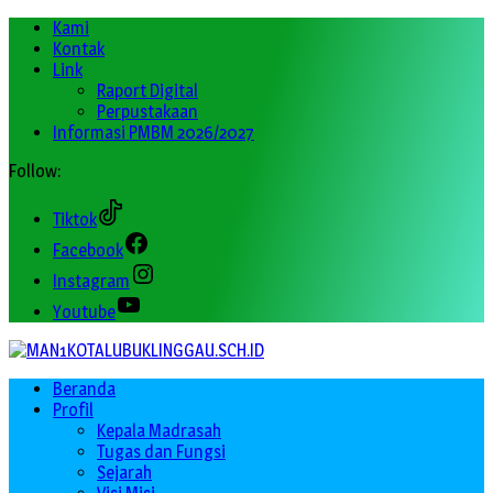
Kami
Kontak
Link
Raport Digital
Perpustakaan
Informasi PMBM 2026/2027
Follow:
Tiktok
Facebook
Instagram
Youtube
Beranda
Profil
Kepala Madrasah
Tugas dan Fungsi
Sejarah