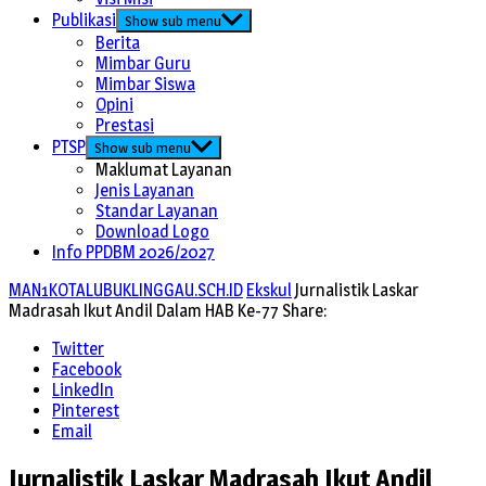
Publikasi
Show sub menu
Berita
Mimbar Guru
Mimbar Siswa
Opini
Prestasi
PTSP
Show sub menu
Maklumat Layanan
Jenis Layanan
Standar Layanan
Download Logo
Info PPDBM 2026/2027
MAN1KOTALUBUKLINGGAU.SCH.ID
Ekskul
Jurnalistik Laskar
Madrasah Ikut Andil Dalam HAB Ke-77
Share:
Twitter
Facebook
LinkedIn
Pinterest
Email
Jurnalistik Laskar Madrasah Ikut Andil