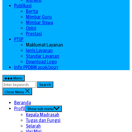
Visi Misi
Publikasi
Berita
Mimbar Guru
Mimbar Siswa
Opini
Prestasi
PTSP
Maklumat Layanan
Jenis Layanan
Standar Layanan
Download Logo
Info PPDBM 2026/2027
Menu
Search
Close Menu
Beranda
Profil
Show sub menu
Kepala Madrasah
Tugas dan Fungsi
Sejarah
Visi Misi