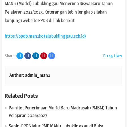
MAN 1 (Model) Lubuklinggau Menerima Siswa Baru Tahun
Pelajaran 2022/2023, Keterangan lebih lengkap silakan
kunjungi website PPDB di link berikut
https://ppdb.man1kotalubuklinggau.sch.id/
Twitter
Facebook
LinkedIn
Pinterest
Email
Share:
145
Likes
Author:
admin_man1
Related Posts
Pamflet Penerimaan Murid Baru Madrasah (PMBM) Tahun
Pelajaran 2026/2027
Senin, PPDB Jalur PMP MAN 1 Lubuklinggau di Buka