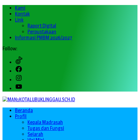
Kami
Kontak
Link
Raport Digital
Perpustakaan
Informasi PMBM 2026/2027
Follow:
Tiktok
Facebook
Instagram
Youtube
Beranda
Profil
Kepala Madrasah
Tugas dan Fungsi
Sejarah