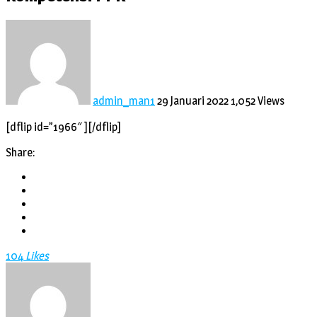
admin_man1
29 Januari 2022
1,052 Views
[dflip id=”1966″ ][/dflip]
Share:
Twitter
Facebook
LinkedIn
Pinterest
Email
104
Likes