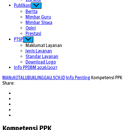
Publikasi
Show
sub
Berita
menu
Mimbar Guru
Mimbar Siswa
Opini
Prestasi
PTSP
Show
sub
Maklumat Layanan
menu
Jenis Layanan
Standar Layanan
Download Logo
Info PPDBM 2026/2027
MAN1KOTALUBUKLINGGAU.SCH.ID
Info Penting
Kompetensi PPK
Share:
Twitter
Facebook
LinkedIn
Pinterest
Email
Kompetensi PPK