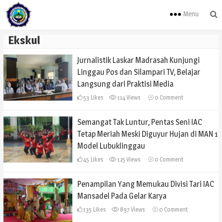
Menu
Ekskul
Jurnalistik Laskar Madrasah Kunjungi
Linggau Pos dan Silampari TV, Belajar
Langsung dari Praktisi Media
53
Likes
114 Views
0
Comment
Semangat Tak Luntur, Pentas Seni IAC
Tetap Meriah Meski Diguyur Hujan di MAN 1
Model Lubuklinggau
45
Likes
125 Views
0
Comment
Penampilan Yang Memukau Divisi Tari IAC
Mansadel Pada Gelar Karya
135
Likes
897 Views
0
Comment