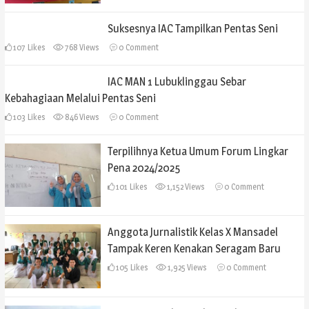
Suksesnya IAC Tampilkan Pentas Seni
107
Likes
768 Views
0
Comment
IAC MAN 1 Lubuklinggau Sebar
Kebahagiaan Melalui Pentas Seni
103
Likes
846 Views
0
Comment
Terpilihnya Ketua Umum Forum Lingkar
Pena 2024/2025
101
Likes
1,152 Views
0
Comment
Anggota Jurnalistik Kelas X Mansadel
Tampak Keren Kenakan Seragam Baru
105
Likes
1,925 Views
0
Comment