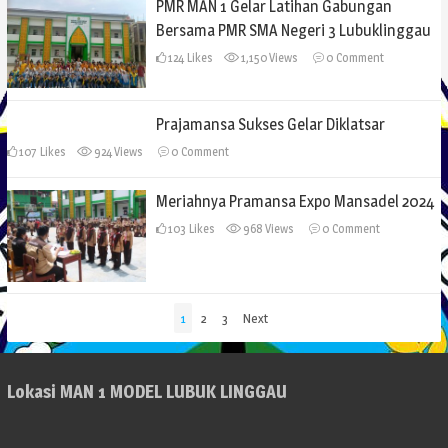
PMR MAN 1 Gelar Latihan Gabungan
Bersama PMR SMA Negeri 3 Lubuklinggau
124
Likes
1,150 Views
0
Comment
Prajamansa Sukses Gelar Diklatsar
107
Likes
924 Views
0
Comment
Meriahnya Pramansa Expo Mansadel 2024
103
Likes
968 Views
0
Comment
Paginasi
1
2
3
Next
pos
Lokasi MAN 1 MODEL LUBUK LINGGAU