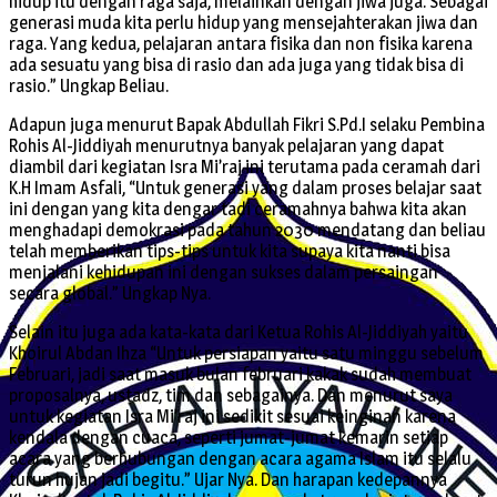
hidup itu dengan raga saja, melainkan dengan jiwa juga. Sebagai
generasi muda kita perlu hidup yang mensejahterakan jiwa dan
raga. Yang kedua, pelajaran antara fisika dan non fisika karena
ada sesuatu yang bisa di rasio dan ada juga yang tidak bisa di
rasio.” Ungkap Beliau.
Adapun juga menurut Bapak Abdullah Fikri S.Pd.I selaku Pembina
Rohis Al-Jiddiyah menurutnya banyak pelajaran yang dapat
diambil dari kegiatan Isra Mi’raj ini terutama pada ceramah dari
K.H Imam Asfali, “Untuk generasi yang dalam proses belajar saat
ini dengan yang kita dengar tadi ceramahnya bahwa kita akan
menghadapi demokrasi pada tahun 2030 mendatang dan beliau
telah memberikan tips-tips untuk kita supaya kita nanti bisa
menjalani kehidupan ini dengan sukses dalam persaingan
secara global.” Ungkap Nya.
Selain itu juga ada kata-kata dari Ketua Rohis Al-Jiddiyah yaitu
Khoirul Abdan Ihza “Untuk persiapan yaitu satu minggu sebelum
Februari, jadi saat masuk bulan februari kakak sudah membuat
proposalnya, ustadz, tim dan sebagainya. Dan menurut saya
untuk kegiatan Isra Mi’raj ini sedikit sesuai keinginan karena
kendala dengan cuaca, seperti jumat-jumat kemarin setiap
acara yang berhubungan dengan acara agama Islam itu selalu
turun hujan jadi begitu.” Ujar Nya. Dan harapan kedepannya