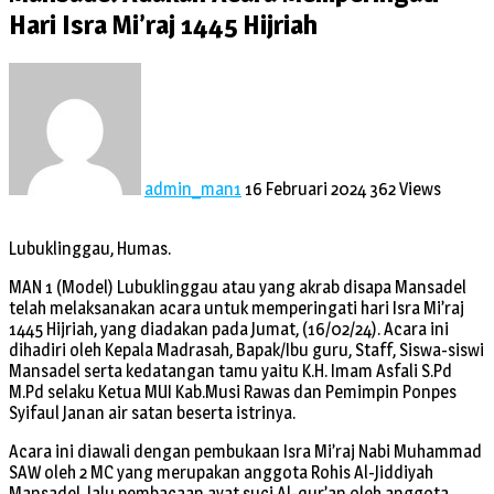
Hari Isra Mi’raj 1445 Hijriah
admin_man1
16 Februari 2024
362 Views
Lubuklinggau, Humas.
MAN 1 (Model) Lubuklinggau atau yang akrab disapa Mansadel
telah melaksanakan acara untuk memperingati hari Isra Mi’raj
1445 Hijriah, yang diadakan pada Jumat, (16/02/24). Acara ini
dihadiri oleh Kepala Madrasah, Bapak/Ibu guru, Staff, Siswa-siswi
Mansadel serta kedatangan tamu yaitu K.H. Imam Asfali S.Pd
M.Pd selaku Ketua MUI Kab.Musi Rawas dan Pemimpin Ponpes
Syifaul Janan air satan beserta istrinya.
Acara ini diawali dengan pembukaan Isra Mi’raj Nabi Muhammad
SAW oleh 2 MC yang merupakan anggota Rohis Al-Jiddiyah
Mansadel, lalu pembacaan ayat suci Al-qur’an oleh anggota