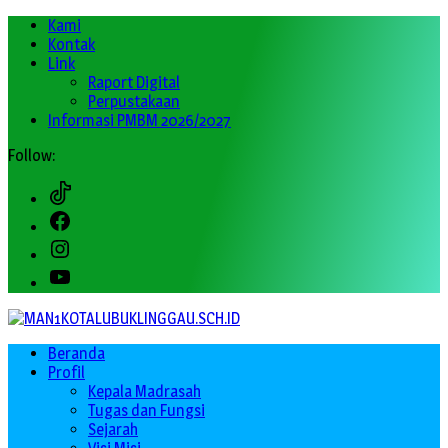
Kami
Kontak
Link
Raport Digital
Perpustakaan
Informasi PMBM 2026/2027
Follow:
Tiktok
Facebook
Instagram
Youtube
Beranda
Profil
Kepala Madrasah
Tugas dan Fungsi
Sejarah