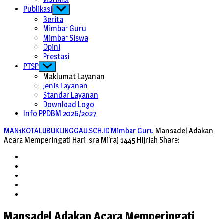
Publikasi
Show
sub
Berita
menu
Mimbar Guru
Mimbar Siswa
Opini
Prestasi
PTSP
Show
sub
Maklumat Layanan
menu
Jenis Layanan
Standar Layanan
Download Logo
Info PPDBM 2026/2027
MAN1KOTALUBUKLINGGAU.SCH.ID
Mimbar Guru
Mansadel Adakan
Acara Memperingati Hari Isra Mi’raj 1445 Hijriah
Share:
Twitter
Facebook
LinkedIn
Pinterest
Email
Mansadel Adakan Acara Memperingati