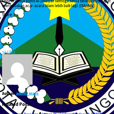
Khoirul untuk Rohis Al-Jiddiyah semoga ketua selanjutnya dapat
mengadakan acar-acara Islam lebih baik lagi. (ISA/ddy)
Share:
Twitter
Facebook
LinkedIn
Pinterest
Email
52
Likes
Author:
admin_man1
Related Posts